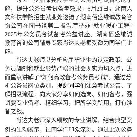
为进一步加深我校学生对
公务员考试备考
的了
解，提升
公务员考试
备考效果，
6
月
21
日，
湖南人
文科技学院
招生就业处邀
请了
湖南佰盛维诚教育咨
询公司在图书馆第二报告厅举办
“就业暖心工程”
2025年
公务员考试备考公益讲座
。湖南佰盛维诚
教育咨询公司
辅导专家肖达夫老师受邀为同学们讲
解。
肖达夫老师以分析应届毕业生的认定政策
、
公
务员编制和就业形势严峻
的
社会现实为切入点，
进
而重点讲解了
“
如何
高效
备考公务员考试
”。
通过分
析公务员岗位类别
，
提醒同学们注意
考试公告
、
了
解招录流程
，
向
大家分享如何选岗
、
如何
备考
，
强
调
要
专业备考、精细学习，
把
所
学
变所用
，打有准
备
之
战。
肖达夫老师
深入细致的专业讲解、结合典型案
例的生动展示，让同学们印象深刻。
通过此次公务