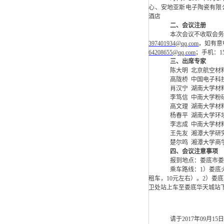
心、安地亚斯电子陶瓷有限
酒店
二、会议注册
本次会议不收取会
397401934@qq.com
，如有意
64208655@qq.com
；手机：
1
三、出席专家
陈大明
北京航空材
高陇桥
中国电子科
肖汉宁
湖南大学材
李笃信
中南大学粉
高文理
湖南大学材
杨春平
湖南大学环
李志成
中南大学材
王先友
湘潭大学研
楚尔鸣
湘潭大学商
四、会议注意事项
报到地点：娄底市
乘车路线：
1
）娄底
租车，
10
元左右）。
2
）娄底
卫处站上车至娄底华天城站
请于
2017
年
09
月
15