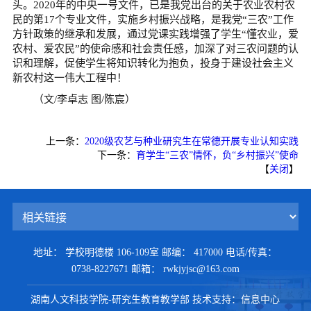
头。2020年的中央一号文件，已是我党出台的关于农业农村农
民的第17个专业文件，实施乡村振兴战略，是我党“三农”工作
方针政策的继承和发展，通过党课实践增强了学生“懂农业，爱
农村、爱农民”的使命感和社会责任感，加深了对三农问题的认
识和理解，促使学生将知识转化为抱负，投身于建设社会主义
新农村这一伟大工程中！
（文/李卓志 图/陈宸）
上一条：
2020级农艺与种业研究生在常德开展专业认知实践
下一条：
育学生“三农”情怀，负“乡村振兴”使命
【
关闭
】
地址： 学校明德楼 106-109室
邮编： 417000
电话/传真：
0738-8227671
邮箱： rwkjyjsc@163.com
湖南人文科技学院-研究生教育教学部
技术支持：信息中心