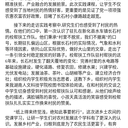
精准扶贫、产业融合的发展前景。此次实践课程，让学生不仅
感受到了当地村民的热情好客，更重要的是见证了党一项项强
农惠农富农好政策，目睹了长石村小康路越走越宽。
接下来的走访实践考察中,研究生们也感受到了村民的热
情。在他们的口中，第一次认识了驻扎在新化县水车镇长石村
的校帮扶工作队。他们秉承“村里不脱贫，我们不撤离”的口
号，长期驻扎偏远山区，根据长石村的实际情况，气象和水利
等环境因素，依托山区实际优势，做好大山里的文章，走出了
一条引领全村稳定脱贫的好路子。校帮扶工作队驻村帮扶的这
6年来，长石村发生了翻天覆地的变化：完善村里的水电路等
基础设施建设，硬化道路、修复农田，修建水渠；兴建学校、
光伏发电站；发展油茶、茶叶、山胡椒等产业、建立经济合作
社；组织校内学生积极充当志愿者，送教下乡，组织村内学生
来我湖南人文科技学院校图书馆体验阅读。在和村民的交谈之
中学生切身感受到村民对校帮扶队认可和感谢，从他们绘声绘
色的描述，满脸铺陈的喜悦，小孩天真活泼的笑容感受到校帮
扶队扎扎实实工作换来村民的赞美。
“纸上得来终觉浅，绝知此事要躬行”，这次进乡土农间的
党课学习，让研一学生们对农村发展这个学科有了更深入的认
识。发展乡村产业，归根到底是为了农民生活更富于，有奔