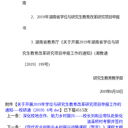
南
2
．
2019
年
湖南省学位与研究生教育改革研究项目申报
书
3.
湖南省教育厅《关于开展
2019
年湖南省学位与研
究生教育改革研究项目申报工作的通知》
(
湘教通
〔
2019
〕
199
号
)
研究生教育教学部
2019
年
6
月
18
日
附件【
关于开展2019年学位与研究生教育改革研究项目申报工作的
通知----校研通〔2019〕6号.doc
】已下载
4513
次
上一条：
深化校地合作、助力乡村振兴——校长刘和云带队赴新化
油溪桥村考察并签约
下一条：
《现代农业创新与乡村振兴战略课程（暂定）》课程大纲