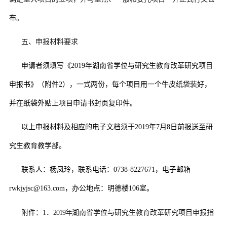
布
。
五、申报材料要求
申请者须填写《
2019
年湖南省学位与研究生教育改革研究项目
申报书》（附件
2
），一式两份，每个项目用一个牛皮纸袋装好，
并在纸袋外贴上项目申请书封页复印件。
以上申报材料及相应的电子文档须于
2019
年
7
月
8
日前报送至研
究生教育教学部。
联系人：杨凤玲，联系电话：
0738-8227671
，电子邮箱
rwkjyjsc@163.com
，办公地点：明德楼
106
室。
附件：
1
．
2019
年
湖南省学位与研究生教育改革研究项目申报指