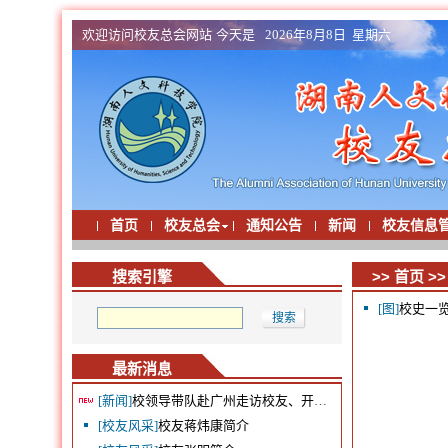
欢迎访问校友总会网站 今天是
2026年8月8日 星期六
首页
校友总会
通知公告
新闻
校友信息
>>
首页
>
搜索引擎
[图]
校史一
最新消息
[新闻]
校领导带队赴广州走访校友、开展“校友回湘”暑期温暖行动
[校友风采]
校友蒋炜康简介