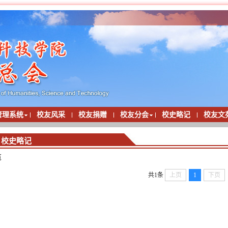
管理系统
校友风采
校友捐赠
校友分会
校史略记
校友文
>
校史略记
览
共1条
上页
1
下页