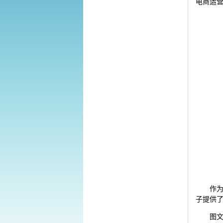
电商运
作
子提供
图文