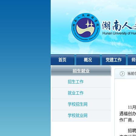
首页
概况
党建工作
师
招生就业
当前
招生工作
就业工作
学校招生网
11
遇福创
学校就业网
作厂商，
招