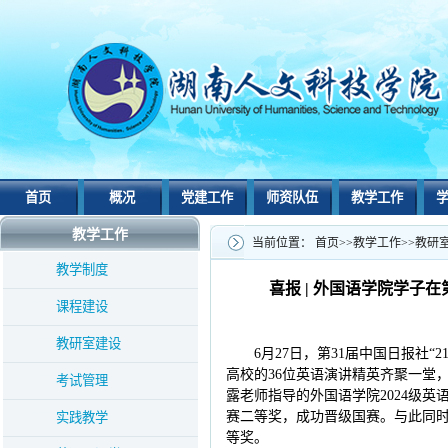
首页
概况
党建工作
师资队伍
教学工作
教学工作
当前位置：
首页
>>
教学工作
>>
教研
教学制度
喜报 | 外国语学院学子
课程建设
教研室建设
6月27日，第31届中国日报社
高校的36位英语演讲精英齐聚一堂，围绕“Setb
考试管理
露老师指导的外国语学院2024级
赛二等奖，成功晋级国赛。与此同
实践教学
等奖。