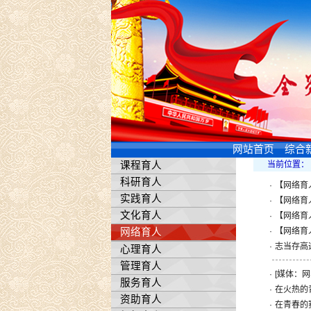
网站首页
综合
课程育人
当前位置：
科研育人
·
【网络育
实践育人
·
【网络育
文化育人
·
【网络育
网络育人
·
【网络育
·
志当存高
心理育人
管理育人
·
[媒体：
服务育人
·
在火热的
资助育人
·
在青春的