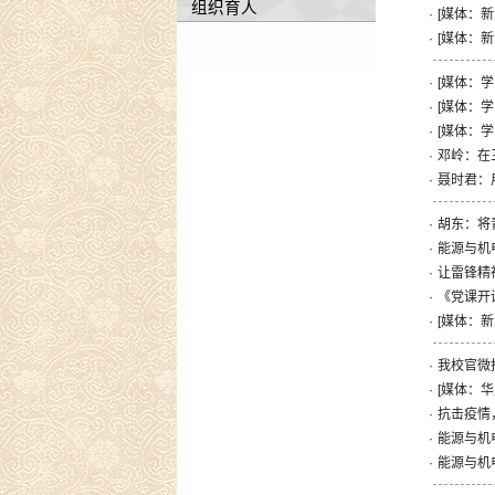
组织育人
·
[媒体：
·
[媒体：
·
[媒体：
·
[媒体：
·
[媒体：
·
邓岭：在
·
聂时君：
·
胡东：将
·
能源与机
·
让雷锋精
·
《党课开
·
[媒体：
·
我校官微
·
[媒体：
·
抗击疫情
·
能源与机
·
能源与机