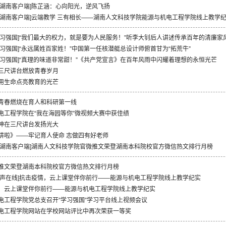
新湖南客户端]陈芷涵：心向阳光，逆风飞扬
新湖南客户端]云端教学 三有相长——湖南人文科技学院能源与机电工程学院线上教学
学习强国]“我们最大的权力，就是要为人民服务！”听李大钊后人讲述传承百年的清廉家
学习强国]“永远属姓百家姓！”中国第一任核潜艇总设计师俯首甘为“拓荒牛”
学习强国]“真理的味道非常甜！”《共产党宣言》在百年风雨中闪耀着理想的永恒光芒
三尺讲台燃放青春岁月
用生命点亮教育的光芒
青春燃烧在育人和科研第一线
电工程学院在“我在海园等你”微视频大赛中获佳绩
神在三尺讲台发扬光大
讲啦》——牢记育人使命 志做四有好老师
新湖南客户端]湖南人文科技学院官微推文荣登湖南本科院校官方微信热文排行月榜
推文荣登湖南本科院校官方微信热文排行月榜
华声在线]抗击疫情，云上课堂伴你前行——能源与机电工程学院线上教学纪实
，云上课堂伴你前行——能源与机电工程学院线上教学纪实
电工程学院党总支召开”学习强国”学习平台线上视频会议
电工程学院网站在学校网站评比中再次荣获一等奖