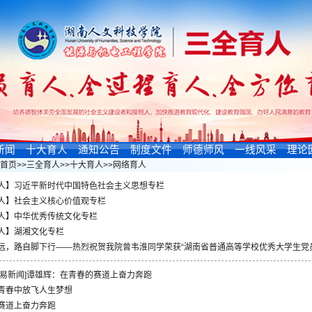
新闻
十大育人
通知公告
制度文件
师德师风
一线风采
理论
首页
>>
三全育人
>>
十大育人
>>
网络育人
人】习近平新时代中国特色社会主义思想专栏
人】社会主义核心价值观专栏
人】中华优秀传统文化专栏
人】湖湘文化专栏
远，路自脚下行——热烈祝贺我院曾韦淮同学荣获“湖南省普通高等学校优秀大学生党
网易新闻]谭雄辉：在青春的赛道上奋力奔跑
青春中放飞人生梦想
赛道上奋力奔跑