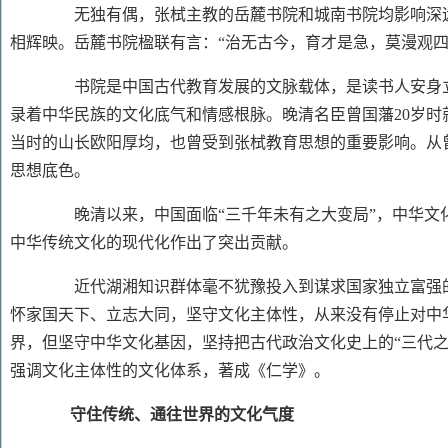
无独有偶，张栻主教的岳麓书院和城南书院均影响深远
相辉映。岳麓书院楹联有言：“治无古今，育才是急，莫漫观
书院是中国古代教育发展的文脉载体，是读书人安身立
录着中华民族的文化底气和情感根脉。晚清名臣曾国藩
20岁
当时的山长欧阳厚均，也曾受到张栻教育思想的重要影响。从
思想底色。
晚清以来，中国面临
“三千年未有之大变局”，中华
中华传统文化的现代化作出了突出贡献。
近代湖湘知识群体毫不犹豫投入到谋求国家独立富强的
怀家国天下、立志大同，坚守文化主体性，从来没有停止对中
界，但坚守中华文化基因，坚持把古代政治文化史上的“三代之
强调文化主体性的文化体系，著成《仁学》。
守住传统、通往世界的文化气度