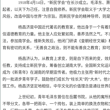
1918年4月14日，“新民学会”在长沙成立。毛泽
起者，以天下为己任，注意自我修养。新民学会取义于“大学之
风俗，改造中国与世界”为宗旨。而新民学会的精神导师，则
杨昌济是中国近代著名的教育家，他出身于一个有着理
信道德教育的力量。他主张人应处繁如简，善养浩然之气，不
法，参加南学会。维新失败后，他闭门研读《皇朝经世文编》
育有密切的关系，“无善良之政治，则不能有善良之教育；抑可
杨昌济认为，从教育上求变，则是自下而来的变，效果
任教，支持成立新民学会，筹备创立湖南大学。全国新文化运
成为《新青年》在湖南的早期宣传者。他极力主张用
“新时代
的一批进步青年学子，鼓励他们成长为“柱长天”的“大木”。他
馆工作。杨昌济坚定地相信，中华文化的价值理念是通往世界
上世纪初，青年毛泽东曾住在岳麓书院，从他的寓所
不带分文，各带一把雨伞、一个挎包，装上简单的换洗衣物和