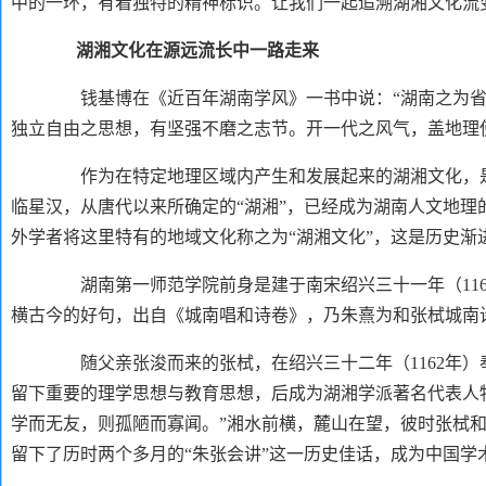
中的一环，有着独特的精神标识。让我们一起追溯湖湘文化流
湖湘文化在源远流长中一路走来
钱基博在《近百年湖南学风》一书中说：
“湖南之为
独立自由之思想，有坚强不磨之志节。开一代之风气，盖地理
作为在特定地理区域内产生和发展起来的湖湘文化，是
临星汉，从唐代以来所确定的
“湖湘”，已经成为湖南人文地理
外学者将这里特有的地域文化称之为“湖湘文化”，这是历史渐
湖南第一师范学院前身是建于南宋绍兴三十一年（
1
横古今的好句，出自《城南唱和诗卷》，乃朱熹为和张栻城南诗
随父亲张浚而来的张栻，在绍兴三十二年（
1162
留下重要的理学思想与教育思想，后成为湖湘学派著名代表人物
学而无友，则孤陋而寡闻。”湘水前横，麓山在望，彼时张栻
留下了历时两个多月的“朱张会讲”这一历史佳话，成为中国学