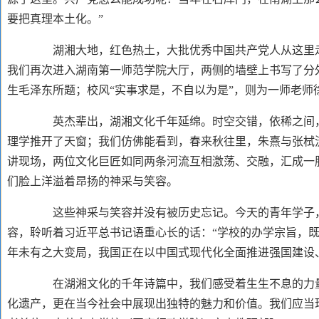
要把真理本土化。”
湖湘大地，红色热土，大批优秀中国共产党人从这里走
我们再次进入湖南第一师范学院大厅，两侧的墙壁上书写了分
生毛泽东所题；校风“实事求是，不自以为是”，则为一师老
英杰辈出，湖湘文化千年延绵。时空交错，依稀之间，
理学推开了天窗；我们仿佛能看到，春来秋往里，朱熹与张栻
讲现场，两位文化巨匠如同两条河流互相激荡、交融，汇成一
们脸上洋溢着昂扬的神采与笑容。
这些神采与笑容并没有被历史忘记。今天的青年学子，
容，聆听着习近平总书记语重心长的话：
“学校的办学宗旨，
年未有之大变局，我国正在以中国式现代化全面推进强国建设
在湖湘文化的千年诗篇中，我们感受着生生不息的力
化遗产，更在当今社会中展现出独特的魅力和价值。我们应当