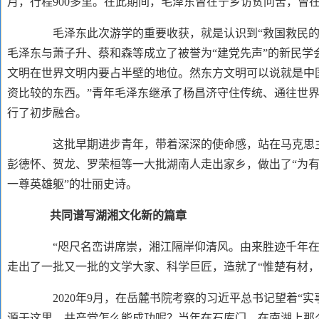
月，行程900多里。在此期间，毛泽东曾在宁乡访贫问苦，曾
毛泽东此次游学的重要收获，就是认识到
“救国救民
毛泽东与萧子升、蔡和森等成立了被誉为“建党先声”的新民学
文明在世界文明内要占半壁的地位。然东方文明可以说就是中
资比较的东西。”青年毛泽东继承了杨昌济守住传统、通往世界
行了初步融合。
这批早期进步青年，带着深深的使命感，站在马克思主
彭德怀、贺龙、罗荣桓等一大批湖南人走出家乡，做出了
“为
一尊英雄躯”的壮丽史诗。
共同谱写湖湘文化新的篇章
“咫尺名峦讲席崇，湘江隔岸仰清风。由来胜迹千年
走出了一批又一批的文学大家、科学巨匠，造就了“惟楚有材，
2020年9月，在岳麓书院考察的习近平总书记望着“
源于这里。共产党怎么能成功呢？当年在石库门，在南湖上那