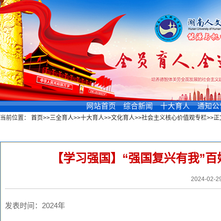
网站首页
综合新闻
十大育人
通知公
当前位置：
首页
>>
三全育人
>>
十大育人
>>
文化育人
>>
社会主义核心价值观专栏
>>
正
新闻浏览
【学习强国】“强国复兴有我”
2024-02-
发表
时间：
2024
年