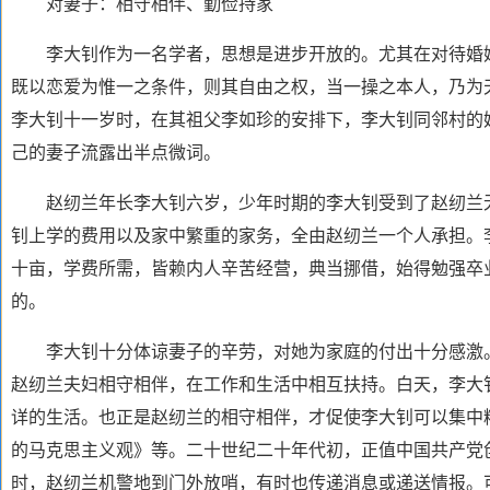
对妻子：相守相伴、勤俭持家
李大钊作为一名学者，思想是进步开放的。尤其在对待婚姻
既以恋爱为惟一之条件，则其自由之权，当一操之本人，乃为
李大钊十一岁时，在其祖父李如珍的安排下，李大钊同邻村的
己的妻子流露出半点微词。
赵纫兰年长李大钊六岁，少年时期的李大钊受到了赵纫兰
钊上学的费用以及家中繁重的家务，全由赵纫兰一个人承担。
十亩，学费所需，皆赖内人辛苦经营，典当挪借，始得勉强卒
的。
李大钊十分体谅妻子的辛劳，对她为家庭的付出十分感激。
赵纫兰夫妇相守相伴，在工作和生活中相互扶持。白天，李大
详的生活。也正是赵纫兰的相守相伴，才促使李大钊可以集中
的马克思主义观》等。二十世纪二十年代初，正值中国共产党
时，赵纫兰机警地到门外放哨，有时也传递消息或递送情报。