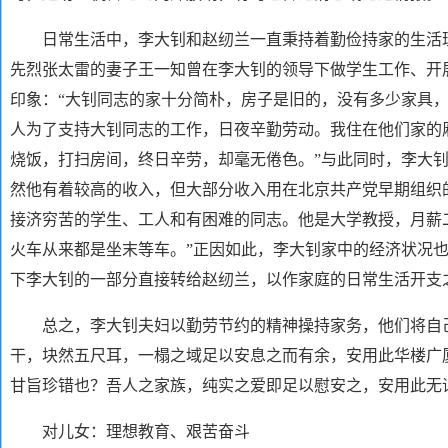
日常生活中，李大钊和赵纫兰一直秉持着勤俭持家的生活理
先烈张太雷的妻子王一知曾在李大钊的领导下做学生工作、开
印象：
“大钊同志的家十分简朴，房子是旧的，没有多少家具
人为了支持大钊同志的工作，日夜辛勤劳动。我住在他们家的
烧饭，打扫房间，终日辛劳，却毫无倦色。”与此同时，李大
然他有着较高的收入，但大部分收入用在北京共产党早期组织
接济穷苦的学生、工人和有困难的同志。他是大学教授，月薪
火车从来都是坐末等车。”正因如此，李大钊家中的经济状况
下李大钊的一部分直接转给赵纫兰，以作家庭的日常生活开支
总之，李大钊夫妇以勤劳节约的精神操持家务，他们将自己
干，块然五尺耳，一榻之域足以安息之而有余，安用此华楼广
甘旨珍错也？吾人之家族，纯实之爱即足以慰安之，安用此无
对儿女：理想教育、艰苦奋斗