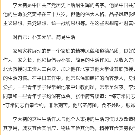
李大钊是中国共产党历史上熠熠生辉的名字。他是中国共
他的生命虽然定格在三十八岁，但他的伟大人格、品格风范影
主义思想、建党思想、统一战线思想等。在这些思想精神财富
对自己：朴实无华、简易生活
家风家教展现的是一个家庭的精神风貌和道德品质，良好的
作为一家之长，他积极倡导朴实、简易的生活作风。从收入方
北大教授时工资为二百块，加之他在北京其他大学做兼职教授
的生活习惯。在平日工作中，他常以温和慈祥的面容示人，身
爱护。一些青年学子经常到他家中讨教问题，常常至深夜。李
同事和一些青年学子均深有体会。张申府曾谈道：
“综守常同
“守常同志自奉俭约，非常刻苦。他居室简陋，食不兼味，服饰
李大钊的这种生活作风与他个人秉持的生活习惯以及改造社
其享用，戚友宜俭其酬应，物质宜俭其消耗，精神宜俭其劳役