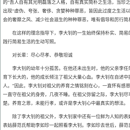
的“吾人自有其光明磊落之人格，自有真实简朴之生活，当珍
出现“虚伪、夸张、奢侈、贪婪种种罪恶，皆因此过度之生活
会的奢靡之风、减少社会滋生的种种罪恶，唯有倡导和厉行简
在这样的理念指导下，李大钊的一生始终保持朴实、简易
践行简易生活的生动写照。
对长辈：尽心尽孝、恭敬坦诚
李大钊的幼年十分孤苦。在他还未出生时，他的父亲李任荣
育下长大的，他的成长倾注了祖父大量心血。李大钊在自述中
人。”因此，李大钊对祖父的养育之情铭刻在心，一直怀有感
一直守在祖父的身旁，几夜不睡。在祖父弥留之际，李大钊尽
楚。养育之恩，未能行孝，或许是李大钊心中最真实的想法。
除了李大钊的祖父外，李大钊家中还有一位鲜为人知的表姑
表姑薛范氏帮助李如珍一起照看李大钊。李如珍去世后，薛范