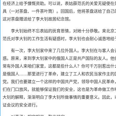
在经济上给予慷慨资助。可以说，表姑薛范氏的关爱无疑使在
具（一对茶盘、一件茶叶筒）。回国后，他将茶盘送给了自己
这对茶盘赠送给了李大钊故居纪念馆。
李大钊始终不忘表姑的抚育恩情，对她十分恭敬。来北京工
范氏对李大钊的工作生活有疑惑时，李大钊也会耐心诚恳地给
有一次，李大钊家中来了几位外国人。李大钊在与客人会谈
惑。原来，来到李大钊家中的俄国人正是共产国际的友人。他
常有外国人来咱们家里，这都是些什么人？你可千万别惹出什
是俄国人……那里进行了革命，建立了工人和农民当家作主的
党。我们也要建立一个这样的中国共产党，领导中国人民革命
们在门口放风，就能够保证我们的安全，这也是为革命做工作
大钊的解释，渐渐明白了李大钊所做事情的重要意义。因此，
证会议的安全进行。