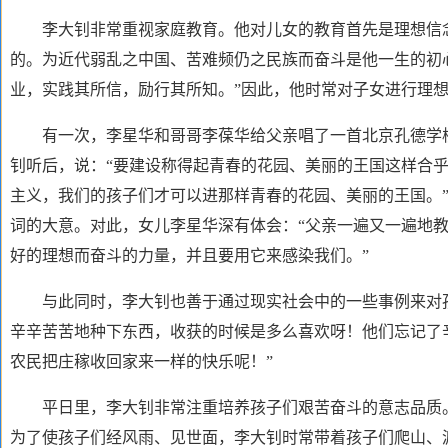
李大钊非常重视家庭教育。他对儿女的教育首先是理想信念
的。为近代弱乱之中国、苦难频仍之民族而奋斗是他一生的初
业，实践其所信，励行其所知。”因此，他时常对子女进行理
有一次，李星华和哥哥李葆华给父亲唱了一首北京孔德学校
钊听后，说：“要建设称得起青春的花园、美丽的王国这样合
主义，我们的孩子们才可以进那样青春的花园、美丽的王国。
词的大意。对此，女儿李星华深有体会：“父亲一遍又一遍地
好的理想而奋斗的力量，并且要用它来感染我们。”
与此同时，李大钊也善于通过现实社会中的一些事例来对孩
辛辛苦苦地种下东西，收获的时候是多么喜欢呀！他们忘记了
农民把庄稼收回家来一样的快乐呢！”
平日里，李大钊非常注重培养孩子们艰苦奋斗的意志品质
为了使孩子们经风雨、见世面，李大钊时常带着孩子们爬山、渡