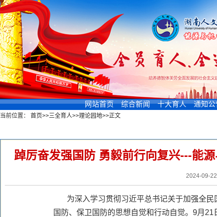
网站首页
综合新闻
十大育人
通知公
当前位置：
首页
>>
三全育人
>>
理论园地
>>
正文
新闻浏览
踔厉奋发强国防 勇毅前行向复兴---
2024-09-2
为深入学习贯彻习近平总书记关于加强全民
国防、保卫国防的思想自觉和行动自觉。9月2