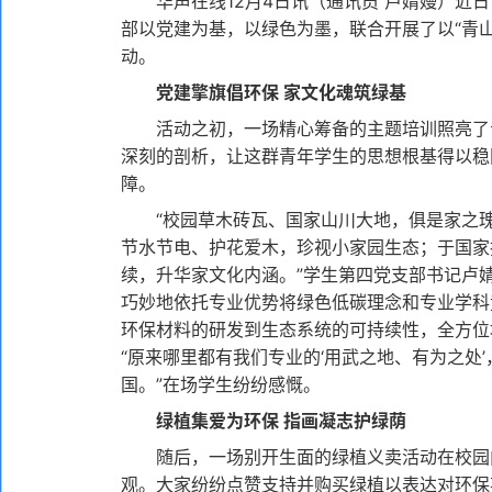
华声在线12月4日讯（通讯员 卢婧嫚）近日
部以党建为基，以绿色为墨，联合开展了以“青
动。
党建擎旗倡环保 家文化魂筑绿基
活动之初，一场精心筹备的主题培训照亮了青
深刻的剖析，让这群青年学生的思想根基得以稳
障。
“校园草木砖瓦、国家山川大地，俱是家之瑰
节水节电、护花爱木，珍视小家园生态；于国家
续，升华家文化内涵。”学生第四党支部书记卢
巧妙地依托专业优势将绿色低碳理念和专业学科
环保材料的研发到生态系统的可持续性，全方位
“原来哪里都有我们专业的‘用武之地、有为之处’
国。”在场学生纷纷感慨。
绿植集爱为环保 指画凝志护绿荫
随后，一场别开生面的绿植义卖活动在校园内
观。大家纷纷点赞支持并购买绿植以表达对环保