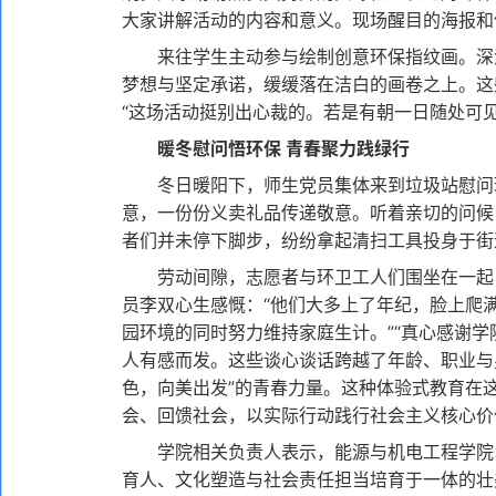
大家讲解活动的内容和意义。现场醒目的海报和
来往学生主动参与绘制创意环保指纹画。深浅
梦想与坚定承诺，缓缓落在洁白的画卷之上。这
“这场活动挺别出心裁的。若是有朝一日随处可
暖冬慰问悟环保 青春聚力践绿行
冬日暖阳下，师生党员集体来到垃圾站慰问环
意，一份份义卖礼品传递敬意。听着亲切的问候
者们并未停下脚步，纷纷拿起清扫工具投身于街
劳动间隙，志愿者与环卫工人们围坐在一起，
员李双心生感慨：“他们大多上了年纪，脸上爬
园环境的同时努力维持家庭生计。”“真心感谢
人有感而发。这些谈心谈话跨越了年龄、职业与
色，向美出发”的青春力量。这种体验式教育在
会、回馈社会，以实际行动践行社会主义核心价
学院相关负责人表示，能源与机电工程学院以
育人、文化塑造与社会责任担当培育于一体的壮