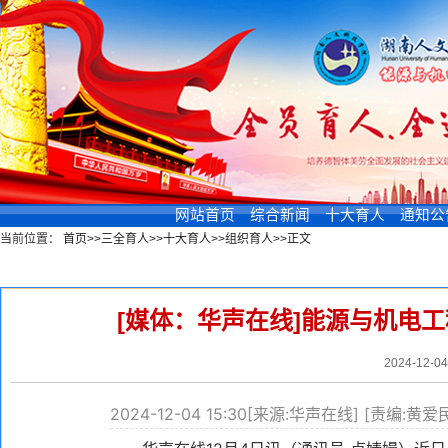
网站首页
综合新闻
十大育人
通知公
当前位置：
首页
>>
三全育人
>>
十大育人
>>
组织育人
>>
正文
新闻浏览
[媒体：华声在线]能源与机电
2024-12-0
2024-12-04 15:30
[来源:华声在线]
[责编:黄爱民