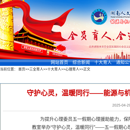
网站首页
综合新闻
十大育人
通知公
当前位置：
首页
>>
三全育人
>>
十大育人
>>
心理育人
>>
正文
新闻浏览
守护心灵，温暖同行——能源与
2025-04-
为提升心理委员五一假期心理援助能力，保障
教室举办“守护心灵，温暖同行”——五一假期