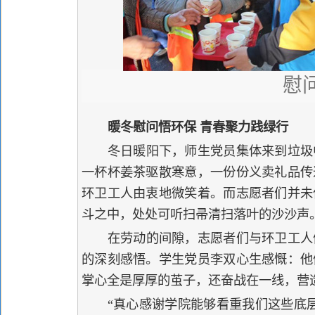
慰
暖冬慰问悟环保 青春聚力践绿行
冬日暖阳下，师生党员集体来到垃圾
一杯杯姜茶驱散寒意，一份份义卖礼品传
环卫工人由衷地微笑着。而志愿者们并未
斗之中，处处可听扫帚清扫落叶的沙沙声
在劳动的间隙，志愿者们与环卫工人
的深刻感悟。学生党员李双心生感慨：他
掌心全是厚厚的茧子，还奋战在一线，营
“真心感谢学院能够看重我们这些底