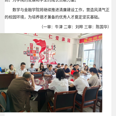
则，为学院的发展和学生的成长贡献力量。
数学与金融学院将继续推进清廉建设工作，营造风清气正
的校园环境，为培养德才兼备的优秀人才奠定坚实基础。
（一审：牛津 二审：刘晔 三审：陈国华）