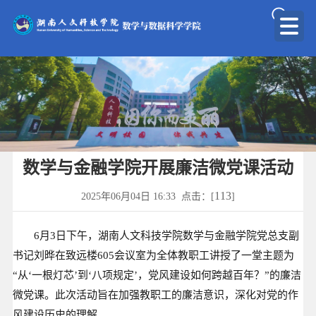
数学与金融学院开展廉洁微党课活动
113
2025年06月04日 16:33 点击：[
]
6月3日下午，湖南人文科技学院数学与金融学院党总支副
书记刘晔在致远楼605会议室为全体教职工讲授了一堂主题为
“从‘一根灯芯’到‘八项规定’，党风建设如何跨越百年？”的廉洁
微党课。此次活动旨在加强教职工的廉洁意识，深化对党的作
风建设历史的理解。