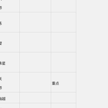
师
炼
望
承星
关
重点
师
海越