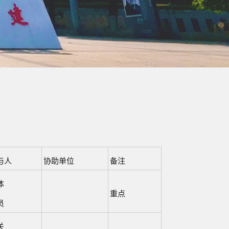
与人
协助单位
备注
体
重点
员
关