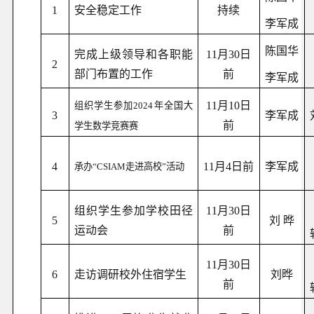
1
安全稳定工作
持续
李军成
陈国华
完成上级领导和各职能
11月30日
2
部门布置的工作
前
李军成
11月10日
组织学生参加2024年全国大
3
李军成
前
学生数学竞赛赛
4
11月4日前
李军成
承办“CSIAM走进高校”活动
组织学生参加学校田径
11月30日
5
刘 晔
运动会
前
11月30日
6
走访调研校外住宿学生
刘晔
前