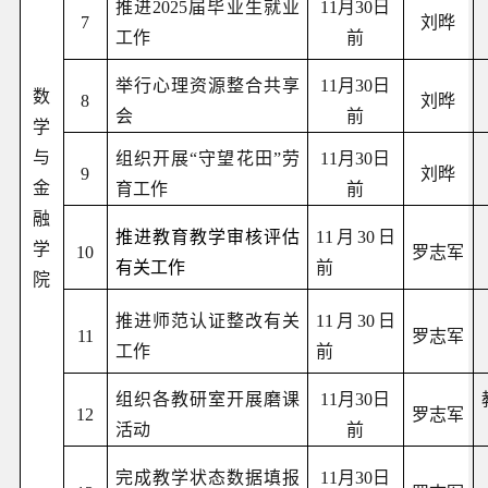
推进2025届毕业生就业
11月30日
7
刘晔
工作
前
举行心理资源整合共享
11月30日
数
8
刘晔
会
前
学
与
组织开展“守望花田”劳
11月30日
9
刘晔
金
育工作
前
融
推进教育教学审核评估
11月30日
学
10
罗志军
有关工作
前
院
推进师范认证整改
有关
11月30日
11
罗志军
工作
前
组织各教研室开展磨课
11月30日
12
罗志军
活动
前
完成教学
状态数据填报
11月30日