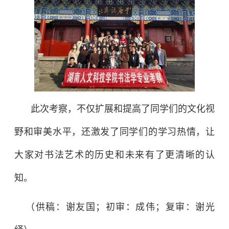
此次考察，不仅扩展和提高了同学们的文化视
野和审美水平，还激发了同学们的学习热情，让
大家对书法艺术的历史和未来有了更清晰的认
知。
（供稿：谢友国；初审：成伟；复审：谢光