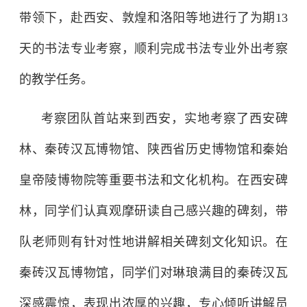
带领下，赴西安、敦煌和洛阳等地进行了为期
13
天的书法专业考察，顺利完成书法专业外出考察
的教学任务。
考察团队首站来到西安，实地考察了西安碑
林、秦砖汉瓦博物馆、陕西省历史博物馆和秦始
皇帝陵博物院等重要书法和文化机构。在西安碑
林，同学们认真观摩研读自己感兴趣的碑刻，带
队老师则有针对性地讲解相关碑刻文化知识。在
秦砖汉瓦博物馆，同学们对琳琅满目的秦砖汉瓦
深感震惊，表现出浓厚的兴趣，专心倾听讲解员