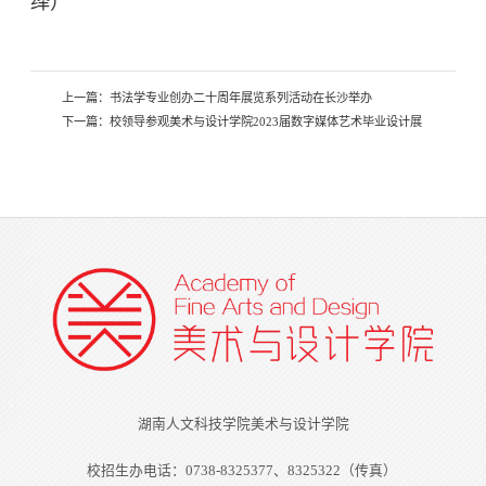
绎）
上一篇：
书法学专业创办二十周年展览系列活动在长沙举办
下一篇：
校领导参观美术与设计学院2023届数字媒体艺术毕业设计展
湖南人文科技学院美术与设计学院
校招生办电话：0738-8325377、8325322（传真）