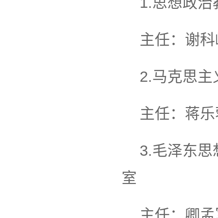
1.思想政
主任：谢科
2.马克思
主任：蒋乐
3.毛泽东
室
主任：卿孟