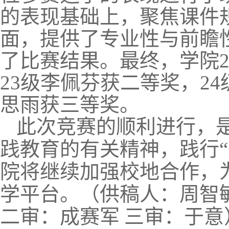
的表现基础上，聚焦课件
面，提供了专业性与前瞻
了比赛结果。最终，学院2
23级李佩芬获二等奖，24
思雨获三等奖。
此次竞赛的
顺利进行
，
践教育
的
有关精神，践行
院
将继续
加强校地合作，
学
平台
。
（供稿人：
周智
二审：
成赛军
三审：于意