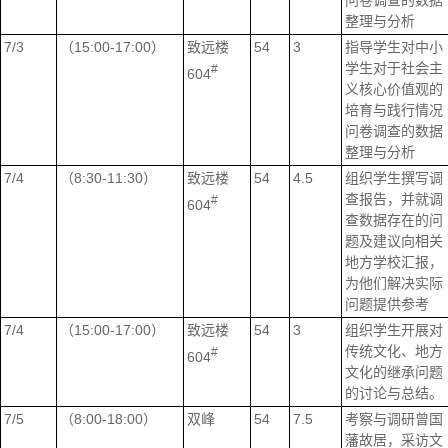
问卷调查的数据
整理与分析
7/3
（15:00-17:00）
致远楼
54
3
指导学生对中小
学生对于社会主
#
604
义核心价值观的
培育与践行情况
问卷调查的数据
整理与分析
7/4
（8:30-11:30）
致远楼
54
4.5
组织学生撰写调
查报告，并就调
#
604
查数据存在的问
题及建议向相关
地方学校汇报，
为他们解决实际
问题提供参考
7/4
（15:00-17:00）
致远楼
54
3
组织学生开展对
传统文化、地方
#
604
文化的继承问题
的讨论与总结。
7/5
（8:00-18:00）
双峰
54
7.5
考察与调研曾国
藩故居，采访文