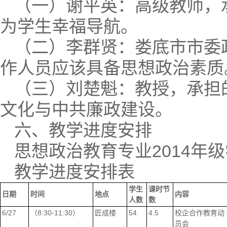
（一）谢平英：高级教师，
为学生幸福导航。
（二）李群贤：娄底市市委
作人员应该具备思想政治素质
（三）刘楚魁：教授，承担
文化与中共廉政建设。
六、教学进度安排
思想政治教育专业2014年
教学进度安排表
学生
课时节
日期
时间
地点
内容
人数
数
6/27
（8:30-11:30）
匠成楼
54
4.5
校企合作教育动
员会