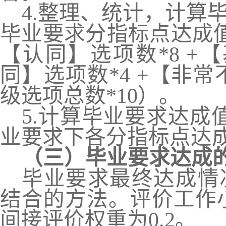
4.
整理、统计
，
计算
毕业要求分指标点达成
【认同】选项数*8 +
同】选项数*4 +【非常
级选项总数*10）。
5.
计算毕业要求达成
业要求下各分指标点达
（三）毕业要求达成
毕业要求最终达成
情
结合的方法。评价工作
间接评价权重为
0.
2
。