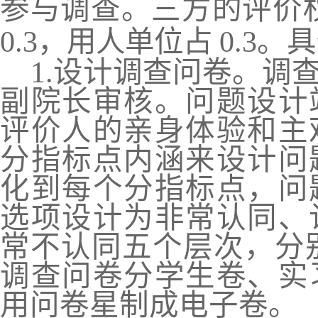
参与调
查。三方的评价
0.3
，
用人单位占
0.3
1.
设计调查问卷。调
副院长审核。问题设计
评价人的亲身体验和主
分指标点内涵来设计问
化到每个分指标点
，
问
选项设计为非常认同、
常不认同五个层次
，
分
调查问卷分学生卷、
实
用问卷星制成电子卷。