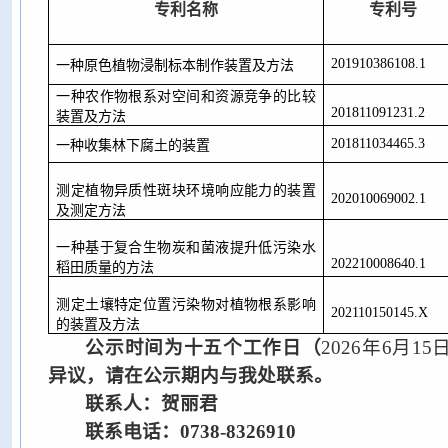
专利名称
专利号
201910386108
.
1
一种原色植物浸制标本制作装置及方法
一种农作物根系对空间和资源竞争的比较
201811091231
.
2
装置及方法
201811034465
.
3
一种收集林下腐土的装置
测定植物异质性斑块环境响应能力的装置
202010069002
.
1
及测定方法
一种基于复合生物炭和菌液提升低污染水
202210008640
.
1
稻田质量的方法
测定土壤特定位置污染物对植物根系影响
202110150145
.
X
的装置及方法
公示时间为十五
个工作日
（
202
6
年
6
月
15
异议，请在公示期内与我处联系。
联系人：贺丽君
联系电话：0738-8326910