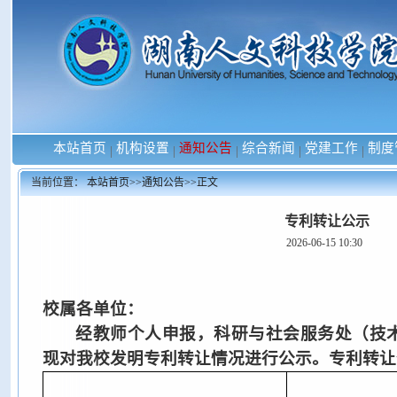
本站首页
机构设置
通知公告
综合新闻
党建工作
制度
|
|
|
|
|
当前位置：
本站首页
>>
通知公告
>>
正文
专利转让公示
2026-06-15 10:30
校属各单位：
经教师个人申报，科研与社会服务处
（
技
现对我校
发明
专利
转让
情况进行公示。专利
转让