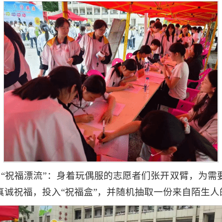
免费拥抱）与“祝福漂流”：身着玩偶服的志愿者们张开双臂，
真诚祝福，投入“祝福盒”，并随机抽取一份来自陌生