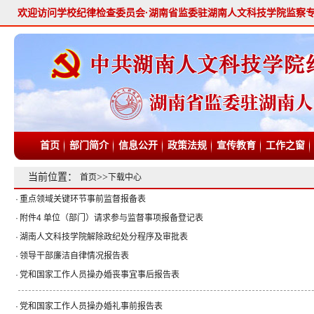
欢迎访问学校纪律检查委员会·湖南省监委驻湖南人文科技学院监察
首页
部门简介
信息公开
政策法规
宣传教育
工作之窗
当前位置：
>>
首页
下载中心
·
重点领域关键环节事前监督报备表
·
附件4 单位（部门）请求参与监督事项报备登记表
·
湖南人文科技学院解除政纪处分程序及审批表
·
领导干部廉洁自律情况报告表
·
党和国家工作人员操办婚丧事宜事后报告表
·
党和国家工作人员操办婚礼事前报告表