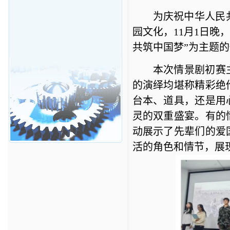
为庆祝中华人民
园文化，11月1日晚
，
共筑中国梦”为主题
本次情景剧初赛主
的演绎
均
堪称
精彩绝
台本、道具，
还是
用
灵的双重盛宴。有的
动
展示了先辈们的爱
活的角色和情节，展