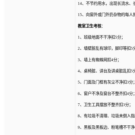
14、不节约用水，出现长流水、
15、向窗外或门外扔杂物的每人
教室卫生考核
：
1、班级地面不干净扣5分；
2、墙壁脏乱有球印，脚印等扣5
3、墙上有蜘蛛网扣4分；
4、桌椅脏、讲台及讲桌脏乱扣5
5、门面及门框有灰尘不净扣3分
6、窗户不净及窗台不整齐扣4分
7、卫生工具摆放不整齐扣3分；
8、有垃圾不清理、垃圾未倒入指
9、黑板及黑板边、粉笔槽不干净