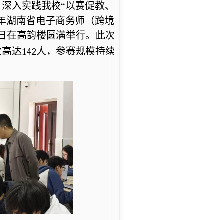
深入实践我校“以赛促教、
4年湖南省电子商务师（跨境
日在
高韵楼
圆满举行。此次
高达1
人，
参赛规模持续
42