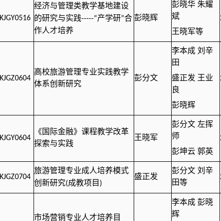
彭晓华 朱耀
经济与管理类教学基地建设
斌
产学研
合
KJGY0516
彭晓辉
的研究与实践
-----“
”
作人才培养
王晓军等
李本成 刘辛
田
高校旅游管理专业实践教学
KJGZ0604
彭分文
盛正发 王业
体系创新研究
良
彭晓辉
彭分文 左挥
《国际金融》课程教学改革
师
KJGY0604
王晓军
探索与实践
彭坤云 郭英
旅游管理专业成人培养模式
彭分文 刘辛
KJGZ0704
盛正发
成教项目
田等
创新研究
(
)
李本成 彭晓
辉
市场营销专业人才培养目