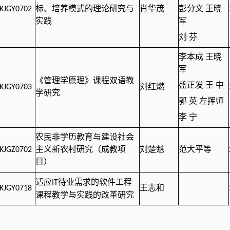
KJGY0702
标、培养模式的理论研究与
肖华茂
彭分文 王晓
实践
军
刘 芬
李本成 王晓
军
《管理学原理》课程双语教
盛正发 王 中
KJGY0703
刘红燃
学研究
郭 英 左挥师
李 宁
农民非学历教育与建设社会
KJGZ0702
主义新农村研究（成教项
刘楚魁
范大平等
目）
待业需求的软件工程
适应
IT
KJGY0718
王志和
课程教学与实践的改革研究