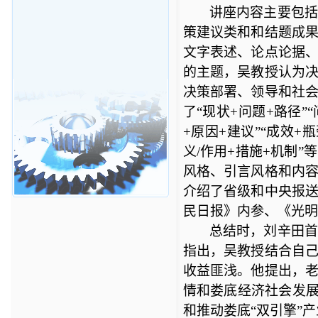
讲座内容主要包
策建议类和和结题成
文字表述、论点论据
的主题，吴教授认为
决策部署、领导和社
了“现状
+
问题
+
路径”
+
原因
+
建议”“成效
+
瓶
义
/
作用
+
措施
+
机制”等
风格、引言风格和内
介绍了省级和中央报
民日报》内参、《光明
总结时，刘辛田
指出，吴教授结合自
收益匪浅。他提出，
情和娄底经济社会发展
和推动娄底“双引擎”