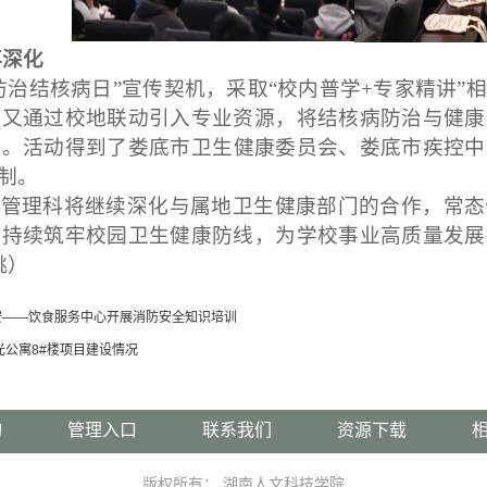
再深化
防治结核病日”宣传契机，采取“校内普学
+专家精讲”
，又通过校地联动引入专业资源，将结核病防治与健康
延。活动得到了娄底市卫
生
健
康委员会
、
娄底
市疾控中
制。
康管理科将继续深化与属地卫生健康部门的合作，常态
，持续筑牢校园卫生健康防线，为学校事业高质量发展
桃）
安——饮食服务中心开展消防安全知识培训
光公寓8#楼项目建设情况
询
管理入口
联系我们
资源下载
版权所有： 湖南人文科技学院