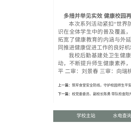
多措并举见实效
健康校园
本次系列活动紧扣“世界
识在全体学生中的普及覆盖
拓宽了健康教育的内涵与外
同推进健康促进工作的良好机
我校后勤基建处卫生健
动，不断提升师生健康素养
平 二审：刘景春
三审：向瑞
上一篇：
筑牢食堂安全防线，守护校园师生平
下一篇：
校党委委员、副校长陈勇 带队检查阳
学校主站
水电查