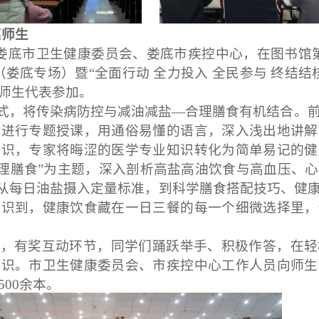
惠师生
娄底市卫
生
健
康
委
员会
、
娄底
市疾控中心
，
在图书馆
娄底专场）暨“全面行动 全力投入 全民参与 终结结核
师生代表参加。
模式，将传染病防控与减油减盐
—
合理膳食有机结合。
点进行专题授课，用通俗易懂的语言，深入浅出地讲解
知识，专家将晦涩的医学专业知识转化为简单易记的健
理膳食”为主题，深入剖析高盐高油饮食与高血压、
，从每日油盐摄入定量标准，到科学膳食搭配技巧、健
意识到，健康饮食藏在一日三餐的每一个细微选择里，
答，有奖互动环节，同学们踊跃举手、积极作答，在轻
常识。市卫生健康委员会、市疾控中心工作人员向师生
00余本
。