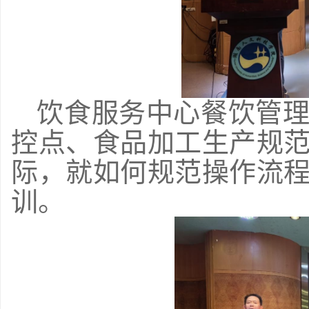
饮食服务中心餐饮管
控点
、食品加工生产规
际，
就如何
规范操作流
训。