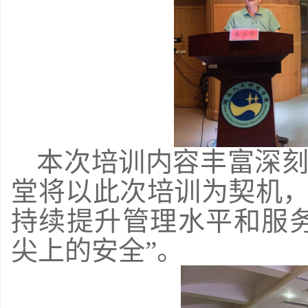
本次培训内容
丰富深
堂将以此次培训为契机
持续提升管理水平和服
尖上的安全”。