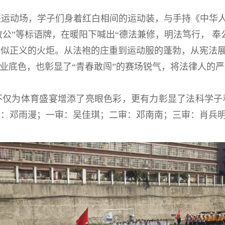
进运动场，学子们身着红白相间的运动装，与手持《中华
“致公”等标语牌，在暖阳下喊出“德法兼修，明法笃行， 
扬似正义的火炬。从法袍的庄重到运动服的蓬勃，从宪法
专业底色，也彰显了“青春敢闯”的赛场锐气，将法律人的
不仅为体育盛宴增添了亮眼色彩，更有力彰显了法科学子
图：邓雨漫；一审：吴佳琪；二审：邓南南；三审：肖兵