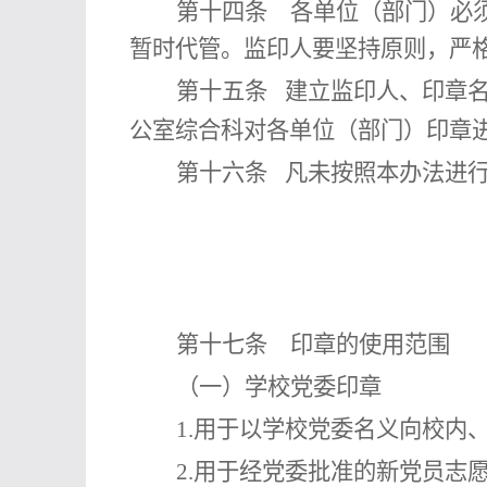
第十四条
各
单位
（
部门
）
必
暂时代管。
监印
人要坚持原则，严
第十五条
建立监印人、印章
公室综合科对各单位（部门）印章
第十六条
凡
未按照本办法进
第十
七
条
印章的使用范围
（一）
学校党委印
章
1.用于以学校党委名义向校内
2.用于经党委批准的新党员志