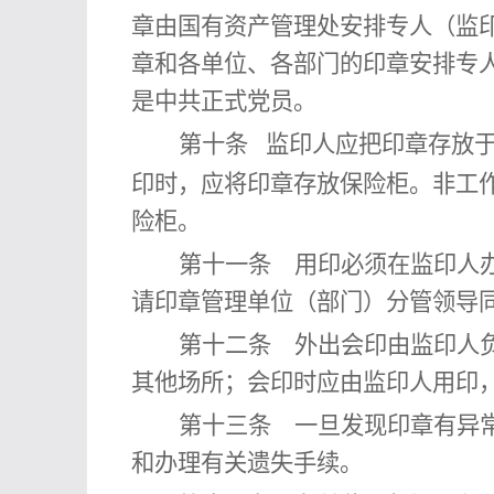
章
由
国有资产管理
处安排专人（
监
章和各单位、各部门的印章安排专
是中共正式党员。
第十条
监印人
应把印章存放
印时，应将印章存放
保险柜
。
非工
险柜。
第十
一
条
用印必须在
监印人
请印章管理单位（部门）分管领导
第十
二
条
外出会印由
监印人
其他场所；会印时
应由
监印人
用印
第十
三
条
一旦发现印章有异常
和办理有关遗失手续。