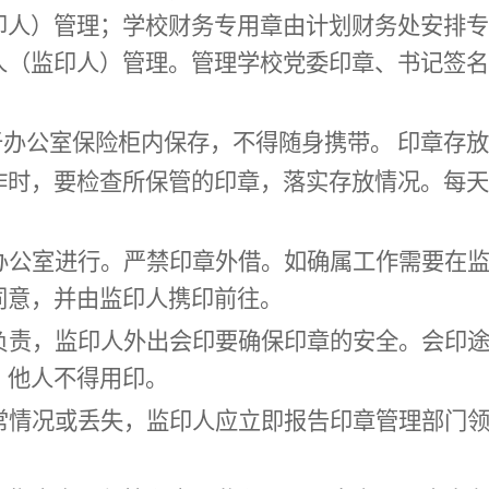
印人
）管理
；
学校财务专用章由计划财务处安排专
人（
监印人
）管理。管理学校党委印章、书记签名
于办公室保险柜内保存，不得随身携带。
印章存放
作时，
要检查所保管的印章，落实存放情况。
每天
办公室进行。严禁印章外借。如确属工作需要在
同意，并由
监印人
携印前往。
负责，
监印人
外出会印要确保印章的安全。会印
，他人不得用印
。
情况或丢失，
监印人
应立即报告印章管理部门