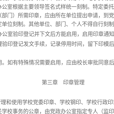
办公室根据主要领导签名式样统一刻制。
特定委托
（部门）
所需印章，应由
所在单位
提出申请，到党
定
单位
刻制。其他单位、部门、个人不得自行刻制
公室验印登记并下文后方能启用，启用印章通知
验印登记发文手续，记录停用时间，留下印模后
。如有特殊情况需要启用，应由
校长
审批同意
第三章 印章管理
管理和使用学校党委印章、学校钢印、学校
行政
印
关学校事务的公章，
由党政办公室指定专人（
监印