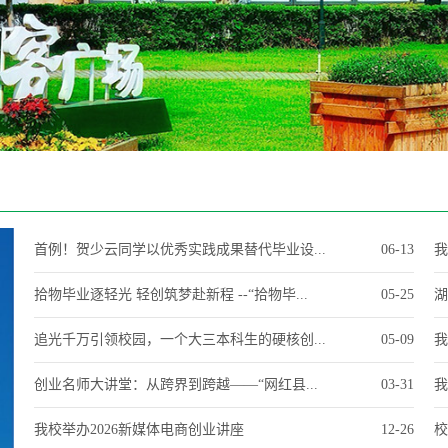
首例！贺少云同学以优秀实践成果替代毕业设...
06-13
我
拾物毕业逐轻光 轻创筑梦赴新程 --“拾物毕...
05-25
湖
追光千万引领校园，一个大三本科生的硬核创...
05-09
我
创业名师大讲堂：从跨界到跨越——“网红县...
03-31
我
我校举办2026新媒体电商创业讲座
12-26
校