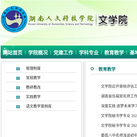
|
|
|
|
|
网站首页
学院概况
党建工作
学科专业
教育教学
基
管理制度
教育教学
常规教学
·
文学院召开审核评估
教研教改
·
湖南省伍福常名师工
实践教学
·
深度实践 逐梦未来学
语文教学案例库
·
文学院秘书学专业 2
·
文学院秘书学专业 2
·
娄底八中名师浅谈初