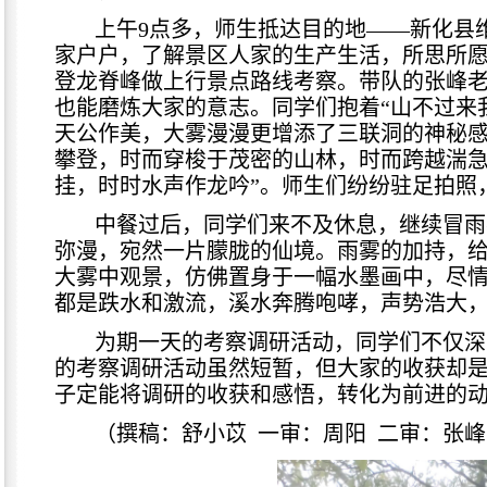
上午9点多，师生抵达目的地——新化县
家户户，了解景区人家的生产生活，所思所愿
登龙脊峰做上行景点路线考察。带队的张峰
也能磨炼大家的意志。同学们抱着“山不过来
天公作美，大雾漫漫更增添了三联洞的神秘
攀登，时而穿梭于茂密的山林，时而跨越湍急
挂，时时水声作龙吟”。师生们纷纷驻足拍照
中餐过后，同学们来不及休息，继续冒雨
弥漫，宛然一片朦胧的仙境。雨雾的加持，
大雾中观景，仿佛置身于一幅水墨画中，尽
都是跌水和激流，溪水奔腾咆哮，声势浩大
为期一天的考察调研活动，同学们不仅深
的考察调研活动虽然短暂，但大家的收获却
子定能将调研的收获和感悟，转化为前进的
（撰稿：舒小苡
一审：周阳
二审：张峰