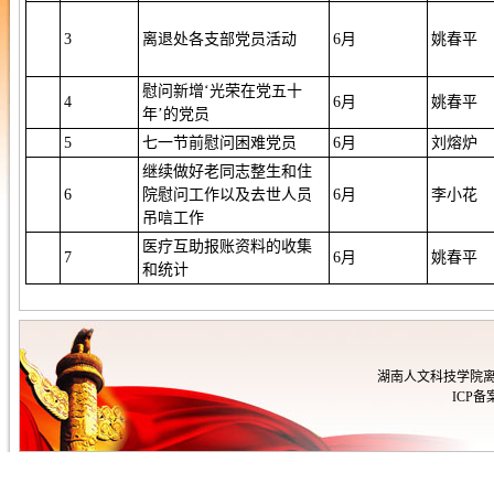
3
离退处各支部党员活动
6月
姚春平
慰问新增‘光荣在党五十
4
6月
姚春平
年’的党员
5
七一节前慰问困难党员
6月
刘熔炉
继续做好老同志整生和住
6
院慰问工作以及去世人员
6月
李小花
吊唁工作
医疗互助报账资料的收集
7
6月
姚春平
和统计
湖南人文科技学院离
ICP备