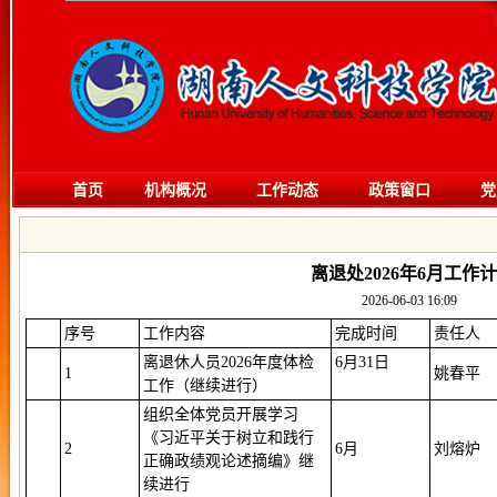
首页
机构概况
工作动态
政策窗口
党
离退处2026年6月工作
2026-06-03 16:09
序号
工作内容
完成时间
责任人
离退休人员2026年度体检
6月31日
1
姚春平
工作（继续进行）
组织全体党员开展学习
《习近平关于树立和践行
2
6月
刘熔炉
正确政绩观论述摘编》继
续进行