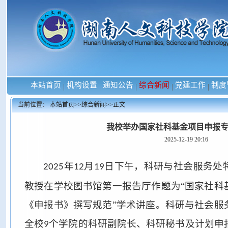
本站首页
机构设置
通知公告
综合新闻
党建工作
制度
|
|
|
|
|
当前位置：
本站首页
>>
综合新闻
>>
正文
我校举办国家社科基金项目申报
2025-12-19 20:16
年
月
日下午，
科研与社会服务处
2025
12
19
教授在学校图书馆第一报告厅作题为
“国家社科
《申报书》撰写规范”学术讲座。科研与社会服
全校
个学院的科研副院长、科研秘书及计划申
9