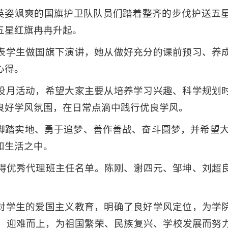
始。英姿飒爽的国旗护卫队队员们踏着整齐的步伐护送五
五星红旗冉冉升起。
表学生做国旗下演讲，她从做好充分的课前预习、养
心得。
设月活动，希望大家主要从培养学习兴趣、科学规划
良好学风氛围，在日常点滴中践行优良学风。
脚踏实地、勇于追梦、善作善战、奋斗圆梦，并希望大
和生活之中。
获得优秀代理班主任名单。陈刚、谢四元、邹坤、刘超
对学生的爱国主义教育，明确了良好学风定位，为学
，迎难而上，为祖国繁荣、民族复兴、学校发展而努