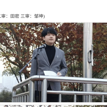
二审：田密 三审：邹坤)