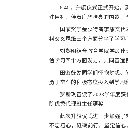
6:40，升旗仪式正式开
注目礼，伴着庄严嘹亮的国歌，
国家奖学金获得者李康文代
科交叉思维三个方面分享了学习
刘黎明结合教育学院学风建
信学习四个方面发力，共同营造
田密鼓励同学们怀抱梦想、
勇于奋斗的积极态度投入到学习
罗斯琪宣读了2023学年度
院优秀代理班主任颁奖。
此次升旗仪式进一步加强了
不忘初心，砥砺前行，坚定信心